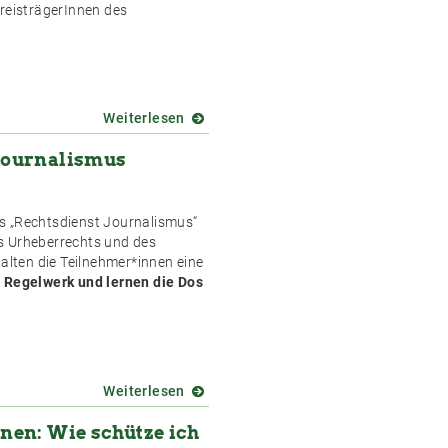
PreisträgerInnen des
Weiterlesen
über
Der
Journalismus
Süße
Preis
geht
an....
s „Rechtsdienst Journalismus“
s Urheberrechts und des
halten die Teilnehmer*innen eine
 Regelwerk und lernen die Dos
Weiterlesen
über
Urheberrecht
nen: Wie schütze ich
und