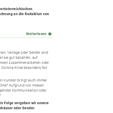
am
22.
erösterreichischen
Juni
ichnung an die Redaktion von
–
endlich
wieder
Party!
Weiterlesen
über
Und
noch
ein
en, Verlage oder Sender sind
Süßer
eil sie gut bezahlen, auf
Preis
reien zusammenarbeiten oder
geht
 Corona-Krise besonders fair
an…
en Kunden bringt euch immer
Palme? Aufgrund von miesen
elnder Kommunikation oder
?
in Folge vergeben wir unsere
shäuser oder Sender.