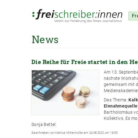
Fr
News
Direkt
zum
Inhalt
Die Reihe für Freie startet in den H
Am 13. Septembe
nächste Workshop 
gemeinsam mit d
Medienakademie
Das Thema:
Kalk
Einnahmequelle
Bartholomäus von
Kollektivs. Es mo
Sonja Bettel.
Geschrieben von Markus Mittermüller am 24.08.2022 um 16:33