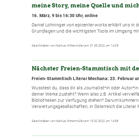
meine Story, meine Quelle und mic
16. März, 9 bis 16:30 Uhr, online
Daniel Lohninger von epicenter.works erklärt uns in
Grundlagen und die wichtigsten Tools im Umgang mit
Geschrieben von Markus Mittermüller am 01.03.2022 um 14:29
Nächster Freien-Stammtisch mit d
Freien-Stammtisch Literar Mechana: 23. Februar um
Wusstest du, dass dir als Journalist*in oder Autor*i
deiner Werke zusteht? Wenn also z.B. Artikel vervielfä
Bibliotheken zur Verfügung stehen? Darum kümmern
Verwertungsgesellschaften, in Österreich die Literar
Geschrieben von Markus Mittermüller am 10.02.2022 um 14:56