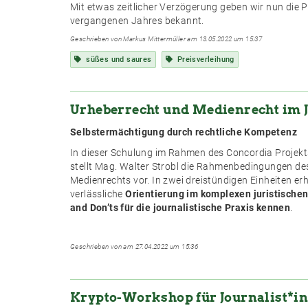
Mit etwas zeitlicher Verzögerung geben wir nun die 
vergangenen Jahres bekannt.
Geschrieben von Markus Mittermüller am 13.05.2022 um 15:37
süßes und saures
Preisverleihung
Urheberrecht und Medienrecht im 
Selbstermächtigung durch rechtliche Kompetenz
In dieser Schulung im Rahmen des Concordia Projekt
stellt Mag. Walter Strobl die Rahmenbedingungen de
Medienrechts vor. In zwei dreistündigen Einheiten er
verlässliche
Orientierung im komplexen juristischen
and Don’ts für die journalistische Praxis kennen
.
Geschrieben von am 27.04.2022 um 15:36
Krypto-Workshop für Journalist*in