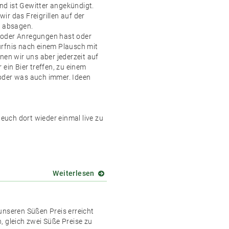
neuen
d ist Gewitter angekündigt.
Medienhub
ir das Freigrillen auf der
Österreichs
r absagen.
oder Anregungen hast oder
rfnis nach einem Plausch mit
nen wir uns aber jederzeit auf
 ein Bier treffen, zu einem
oder was auch immer. Ideen
 euch dort wieder einmal live zu
Weiterlesen
über
ABGESAGT
wegen
der
unseren Süßen Preis erreicht
Schlechtwetterprognose!
, gleich zwei Süße Preise zu
Freigrillen