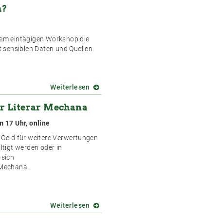
Medienrecht
h?
im
Journalismus
 dem eintägigen Workshop die
 sensiblen Daten und Quellen.
Weiterlesen
über
Krypto-
er Literar Mechana
Workshop
für
 17 Uhr, online
Journalist*innen:
Wie
n Geld für weitere Verwertungen
schütze
ltigt werden oder in
ich
 sich
meine
 Mechana.
Story,
meine
Quelle
und
Weiterlesen
über
mich?
Nächster