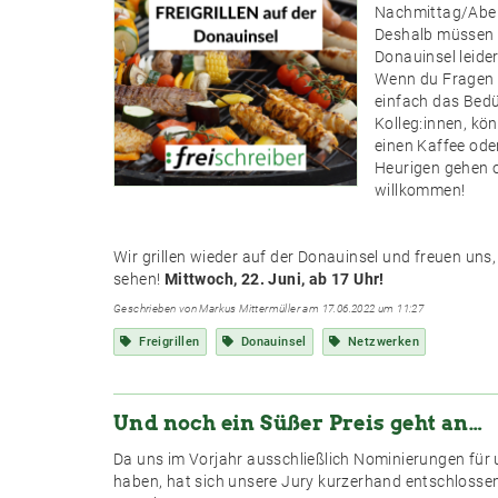
Nachmittag/Aben
Deshalb müssen w
Donauinsel leide
Wenn du Fragen 
einfach das Bedü
Kolleg:innen, kön
einen Kaffee oder
Heurigen gehen 
willkommen!
Wir grillen wieder auf der Donauinsel und freuen uns,
sehen!
Mittwoch, 22. Juni, ab 17 Uhr!
Geschrieben von Markus Mittermüller am 17.06.2022 um 11:27
Freigrillen
Donauinsel
Netzwerken
Und noch ein Süßer Preis geht an…
Da uns im Vorjahr ausschließlich Nominierungen für 
haben, hat sich unsere Jury kurzerhand entschlossen