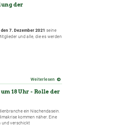
lung der
Freien-
Stammtisch
mit
der
Literar
, den 7. Dezember 2021
seine
Mechana
tglieder und alle, die es werden
Weiterlesen
über
Einladung
um 18 Uhr - Rolle der
zur
Mitgliederversammlung
der
Freischreiber
dienbranche ein Nischendasein.
Klimakrise kommen näher. Eine
 und verschickt