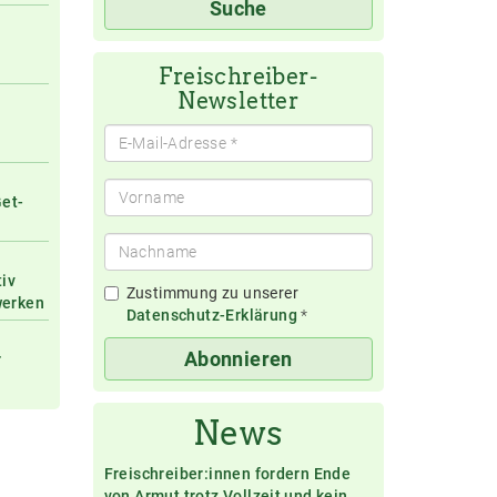
Suche
eingeben
Freischreiber-
Newsletter
Get-
tiv
Zustimmung zu unserer
werken
Datenschutz-Erklärung
*
Abonnieren
r
News
Freischreiber:innen fordern Ende
von Armut trotz Vollzeit und kein