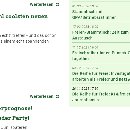
Weiterlesen
über
31.03.2026 18:00
Die
Stammtisch mit
l coolsten neuen
Reihe
GPA/Betriebsrät:innen
für
17.02.2026 18:00
Freie
Freien-Stammtisch: Zeit zum
startet
n echt" treffen - und das schon
Austausch
in
us einem echt spannenden
den
11.12.2025 16:00
Herbst
Freischreiber:innen Punsch-
together
03.12.2025 17:30
Die Reihe für Freie: Investiga
arbeiten als Freie:r und netz
26.11.2025 17:30
Die Reihe für Freie: KI & freie
Weiterlesen
über
Journalismus
Freischreiber
erprognose!
Stammtisch
beim
eder Party!
wohl
coolsten
 Juni späteren