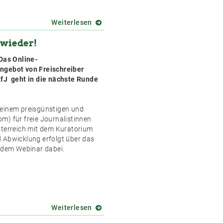
Weiterlesen
über
Freischreiber-
t wieder!
Stammtisch
am
 Das Online-
24.11.
ngebot von Freischreiber
um
KfJ geht in die nächste Runde
18
Uhr
-
“, einem preisgünstigen und
Rolle
m) für freie Journalistinnen
der
sterreich mit dem Kuratorium
Freien
 Abwicklung erfolgt über das
im
jedem Webinar dabei.
Klimajournalismus
Weiterlesen
über
Die