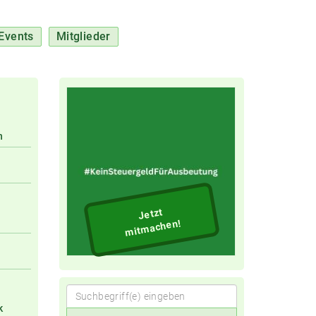
Events
Mitglieder
n
Jetzt
mitmachen!
k
Suchbegriff(e)