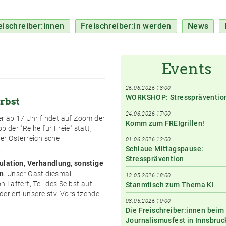
eischreiber:innen
Freischreiber:in werden
News
Events
26.06.2026 18:00
WORKSHOP: Stresspräventio
erbst
24.06.2026 17:00
r ab 17 Uhr findet auf Zoom der
Komm zum FREIgrillen!
der "Reihe für Freie" statt,
er Österreichische
01.06.2026 12:00
.
Schlaue Mittagspause:
Stressprävention
ulation, Verhandlung, sonstige
n
. Unser Gast diesmal:
13.05.2026 18:00
 Laffert, Teil des Selbstlaut
Stanmtisch zum Thema KI
deriert unsere stv. Vorsitzende
08.05.2026 10:00
Die Freischreiber:innen beim
Journalismusfest in Innsbruc