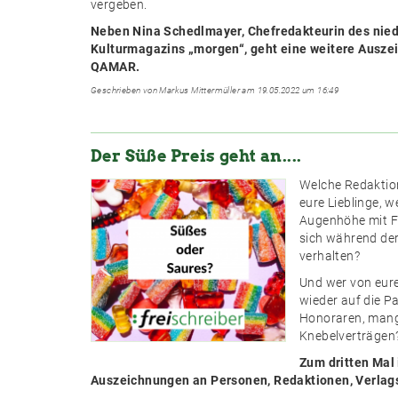
vergeben.
Neben Nina Schedlmayer, Chefredakteurin des nied
Kulturmagazins „morgen“, geht eine weitere Ausze
QAMAR.
Geschrieben von Markus Mittermüller am 19.05.2022 um 16:49
Der Süße Preis geht an....
Welche Redaktion
eure Lieblinge, w
Augenhöhe mit F
sich während der
verhalten?
Und wer von eur
wieder auf die 
Honoraren, mang
Knebelverträgen
Zum dritten Mal 
Auszeichnungen an Personen, Redaktionen, Verlag