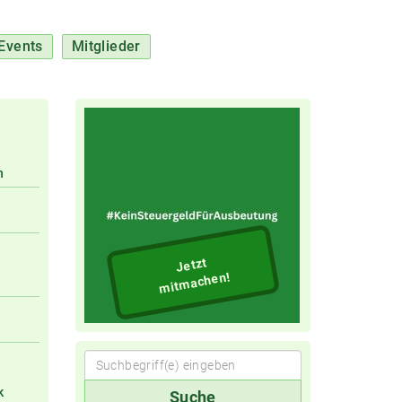
Events
Mitglieder
n
Jetzt
mitmachen!
Suchbegriff(e)
k
Suche