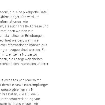
on“, d.h. eine pixelgroße Datei,
lChimp abgerufen wird. Im
nformationen, wie
, als auch Ihre IP-Adresse und
ormationen werden zur
den statistischen Erhebungen
 geöffnet werden, wann sie
Diese Informationen können aus
ängern zugeordnet werden. Es
himp, einzelne Nutzer zu
 dazu, die Lesegewohnheiten
prechend den Interessen unserer
 auf Websites von MailChimp
 mit dem die Newsletterempfänger
ellungsproblemen im E-
re Daten, wie z.B. die E-
e Datenschutzerklärung von
 Zusammenhang wiesen wir