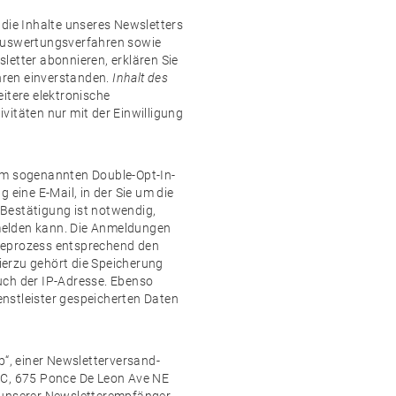
 die Inhalte unseres Newsletters
 Auswertungsverfahren sowie
letter abonnieren, erklären Sie
hren einverstanden.
Inhalt des
itere elektronische
vitäten nur mit der Einwilligung
em sogenannten Double-Opt-In-
 eine E-Mail, in der Sie um die
Bestätigung ist notwendig,
melden kann. Die Anmeldungen
deprozess entsprechend den
erzu gehört die Speicherung
uch der IP-Adresse. Ebenso
nstleister gespeicherten Daten
p“, einer Newsletterversand-
LC, 675 Ponce De Leon Ave NE