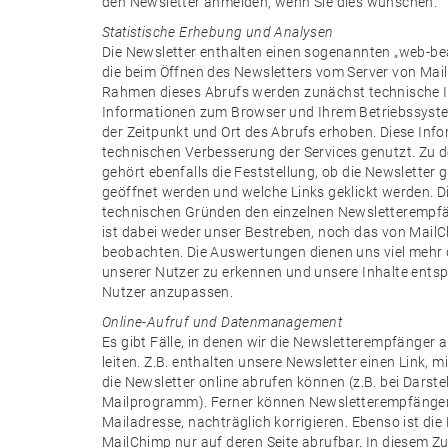
den Newsletter anmelden, wenn Sie dies wünschen.
Statistische Erhebung und Analysen
Die Newsletter enthalten einen sogenannten „web-beac
die beim Öffnen des Newsletters vom Server von Mai
Rahmen dieses Abrufs werden zunächst technische I
Informationen zum Browser und Ihrem Betriebssystem
der Zeitpunkt und Ort des Abrufs erhoben. Diese Inf
technischen Verbesserung der Services genutzt. Zu 
gehört ebenfalls die Feststellung, ob die Newsletter
geöffnet werden und welche Links geklickt werden. 
technischen Gründen den einzelnen Newsletterempf
ist dabei weder unser Bestreben, noch das von MailC
beobachten. Die Auswertungen dienen uns viel mehr
unserer Nutzer zu erkennen und unsere Inhalte ents
Nutzer anzupassen.
Online-Aufruf und Datenmanagement
Es gibt Fälle, in denen wir die Newsletterempfänger
leiten. Z.B. enthalten unsere Newsletter einen Link,
die Newsletter online abrufen können (z.B. bei Darst
Mailprogramm). Ferner können Newsletterempfänger ih
Mailadresse, nachträglich korrigieren. Ebenso ist di
MailChimp nur auf deren Seite abrufbar. In diesem