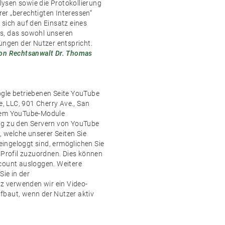
ysen sowie die Protokollierung
er „berechtigten Interessen“
t sich auf den Einsatz eines
ms, das sowohl unseren
ungen der Nutzer entspricht.
on Rechtsanwalt Dr. Thomas
ogle betriebenen Seite YouTube
e, LLC, 901 Cherry Ave., San
inem YouTube-Module
ng zu den Servern von YouTube
, welche unserer Seiten Sie
ingeloggt sind, ermöglichen Sie
 Profil zuzuordnen. Dies können
ccount ausloggen. Weitere
ie in der
tz verwenden wir ein Video-
fbaut, wenn der Nutzer aktiv