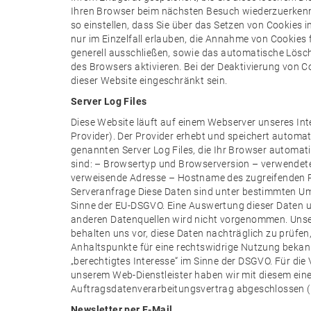
Ihren Browser beim nächsten Besuch wiederzuerkenn
so einstellen, dass Sie über das Setzen von Cookies 
nur im Einzelfall erlauben, die Annahme von Cookies 
generell ausschließen, sowie das automatische Lösc
des Browsers aktivieren. Bei der Deaktivierung von C
dieser Website eingeschränkt sein.
Server Log Files
Diese Website läuft auf einem Webserver unseres Inte
Provider). Der Provider erhebt und speichert automat
genannten Server Log Files, die Ihr Browser automati
sind: – Browsertyp und Browserversion – verwendet
verweisende Adresse – Hostname des zugreifenden R
Serveranfrage Diese Daten sind unter bestimmten 
Sinne der EU-DSGVO. Eine Auswertung dieser Daten
anderen Datenquellen wird nicht vorgenommen. Unse
behalten uns vor, diese Daten nachträglich zu prüfe
Anhaltspunkte für eine rechtswidrige Nutzung bekann
„berechtigtes Interesse“ im Sinne der DSGVO. Für die
unserem Web-Dienstleister haben wir mit diesem ein
Auftragsdatenverarbeitungsvertrag abgeschlossen (
Newsletter per E-Mail