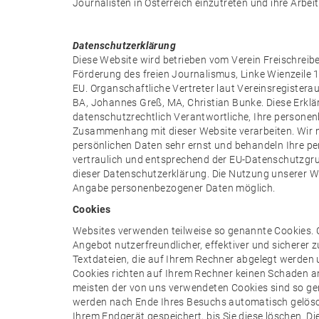
Journalisten in Österreich einzutreten und ihre Arbe
Datenschutzerklärung
Diese Website wird betrieben vom Verein Freischreibe
Förderung des freien Journalismus, Linke Wienzeile 1
EU. Organschaftliche Vertreter laut Vereinsregister
BA, Johannes Greß, MA, Christian Bunke. Diese Erklär
datenschutzrechtlich Verantwortliche, Ihre person
Zusammenhang mit dieser Website verarbeiten. Wir 
persönlichen Daten sehr ernst und behandeln Ihre 
vertraulich und entsprechend der EU-Datenschutzg
dieser Datenschutzerklärung. Die Nutzung unserer We
Angabe personenbezogener Daten möglich.
Cookies
Websites verwenden teilweise so genannte Cookies. 
Angebot nutzerfreundlicher, effektiver und sicherer 
Textdateien, die auf Ihrem Rechner abgelegt werden u
Cookies richten auf Ihrem Rechner keinen Schaden an
meisten der von uns verwendeten Cookies sind so gen
werden nach Ende Ihres Besuchs automatisch gelösch
Ihrem Endgerät gespeichert, bis Sie diese löschen. D