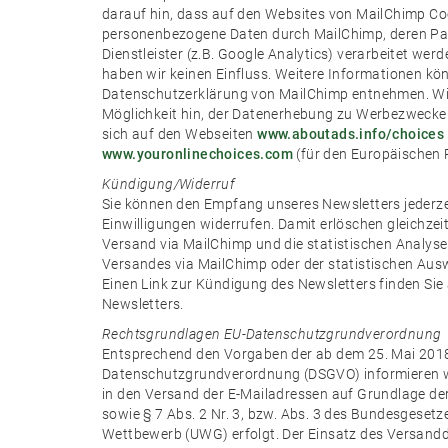
darauf hin, dass auf den Websites von MailChimp Co
personenbezogene Daten durch MailChimp, deren Par
Dienstleister (z.B. Google Analytics) verarbeitet we
haben wir keinen Einfluss. Weitere Informationen kö
Datenschutzerklärung von MailChimp entnehmen. Wir 
Möglichkeit hin, der Datenerhebung zu Werbezwecke
sich auf den Webseiten
www.aboutads.info/choices
www.youronlinechoices.com
(für den Europäischen 
Kündigung/Widerruf
Sie können den Empfang unseres Newsletters jederzei
Einwilligungen widerrufen. Damit erlöschen gleichzeit
Versand via MailChimp und die statistischen Analyse
Versandes via MailChimp oder der statistischen Auswe
Einen Link zur Kündigung des Newsletters finden Sie
Newsletters.
Rechtsgrundlagen EU-Datenschutzgrundverordnung
Entsprechend den Vorgaben der ab dem 25. Mai 2018
Datenschutzgrundverordnung (DSGVO) informieren wir
in den Versand der E-Mailadressen auf Grundlage der A
sowie § 7 Abs. 2 Nr. 3, bzw. Abs. 3 des Bundesgeset
Wettbewerb (UWG) erfolgt. Der Einsatz des Versanddi