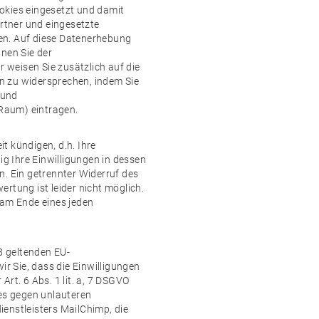
okies eingesetzt und damit
tner und eingesetzte
rden. Auf diese Datenerhebung
nnen Sie der
weisen Sie zusätzlich auf die
n zu widersprechen, indem Sie
und
Raum) eintragen.
t kündigen, d.h. Ihre
ig Ihre Einwilligungen in dessen
n. Ein getrennter Widerruf des
rtung ist leider nicht möglich.
 am Ende eines jeden
 geltenden EU-
 Sie, dass die Einwilligungen
rt. 6 Abs. 1 lit. a, 7 DSGVO
zes gegen unlauteren
enstleisters MailChimp, die