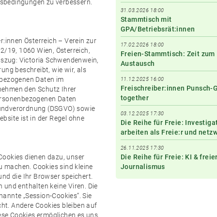
itsbedingungen zu verbessern.
31.03.2026 18:00
Stammtisch mit
GPA/Betriebsrät:innen
r:innen Österreich – Verein zur
17.02.2026 18:00
2/19, 1060 Wien, Österreich,
Freien-Stammtisch: Zeit zum
auszug: Victoria Schwendenwein,
Austausch
ung beschreibt, wie wir, als
enbezogenen Daten im
11.12.2025 16:00
Freischreiber:innen Punsch-
nehmen den Schutz Ihrer
together
personenbezogenen Daten
rundverordnung (DSGVO) sowie
03.12.2025 17:30
bsite ist in der Regel ohne
Die Reihe für Freie: Investiga
arbeiten als Freie:r und netz
26.11.2025 17:30
Cookies dienen dazu, unser
Die Reihe für Freie: KI & freie
zu machen. Cookies sind kleine
Journalismus
nd die Ihr Browser speichert.
 und enthalten keine Viren. Die
annte „Session-Cookies“. Sie
t. Andere Cookies bleiben auf
iese Cookies ermöglichen es uns,