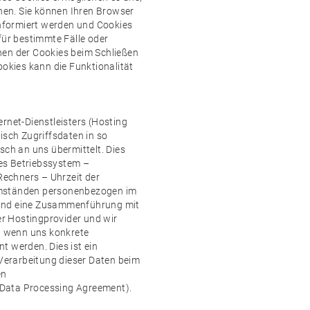
en. Sie können Ihren Browser
informiert werden und Cookies
für bestimmte Fälle oder
hen der Cookies beim Schließen
ookies kann die Funktionalität
rnet-Dienstleisters (Hosting
isch Zugriffsdaten in so
sch an uns übermittelt. Dies
es Betriebssystem –
echners – Uhrzeit der
Umständen personenbezogen im
 und eine Zusammenführung mit
r Hostingprovider und wir
n, wenn uns konkrete
t werden. Dies ist ein
 Verarbeitung dieser Daten beim
en
Data Processing Agreement).