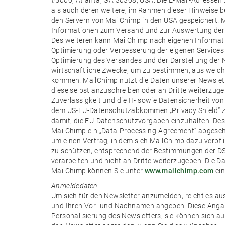
#5000, Atlanta, GA 30308, USA. Die E-Mail-Adressen
als auch deren weitere, im Rahmen dieser Hinweise 
den Servern von MailChimp in den USA gespeichert. 
Informationen zum Versand und zur Auswertung der 
Des weiteren kann MailChimp nach eigenen Informat
Optimierung oder Verbesserung der eigenen Services 
Optimierung des Versandes und der Darstellung der N
wirtschaftliche Zwecke, um zu bestimmen, aus welc
kommen. MailChimp nutzt die Daten unserer Newslet
diese selbst anzuschreiben oder an Dritte weiterzuge
Zuverlässigkeit und die IT- sowie Datensicherheit vo
dem US-EU-Datenschutzabkommen „Privacy Shield“ zert
damit, die EU-Datenschutzvorgaben einzuhalten. Des
MailChimp ein „Data-Processing-Agreement“ abgeschl
um einen Vertrag, in dem sich MailChimp dazu verpfli
zu schützen, entsprechend der Bestimmungen der D
verarbeiten und nicht an Dritte weiterzugeben. Die
MailChimp können Sie unter
www.mailchimp.com
ein
Anmeldedaten
Um sich für den Newsletter anzumelden, reicht es au
und Ihren Vor- und Nachnamen angeben. Diese Angabe
Personalisierung des Newsletters, sie können sich 