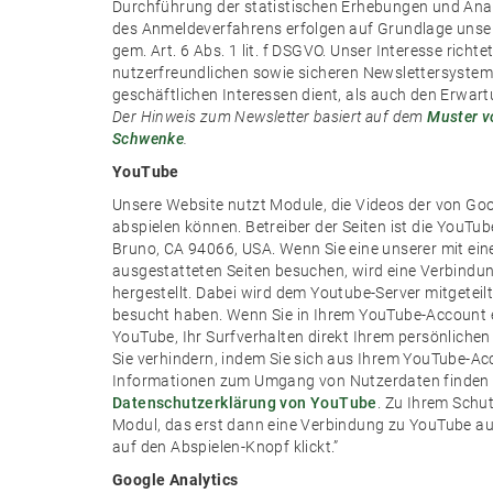
Durchführung der statistischen Erhebungen und Anal
des Anmeldeverfahrens erfolgen auf Grundlage unser
gem. Art. 6 Abs. 1 lit. f DSGVO. Unser Interesse richte
nutzerfreundlichen sowie sicheren Newslettersyste
geschäftlichen Interessen dient, als auch den Erwart
Der Hinweis zum Newsletter basiert auf dem
Muster v
Schwenke
.
YouTube
Unsere Website nutzt Module, die Videos der von Go
abspielen können. Betreiber der Seiten ist die YouTub
Bruno, CA 94066, USA. Wenn Sie eine unserer mit e
ausgestatteten Seiten besuchen, wird eine Verbindu
hergestellt. Dabei wird dem Youtube-Server mitgeteilt
besucht haben. Wenn Sie in Ihrem YouTube-Account e
YouTube, Ihr Surfverhalten direkt Ihrem persönlichen
Sie verhindern, indem Sie sich aus Ihrem YouTube-A
Informationen zum Umgang von Nutzerdaten finden S
Datenschutzerklärung von YouTube
. Zu Ihrem Schu
Modul, das erst dann eine Verbindung zu YouTube au
auf den Abspielen-Knopf klickt.”
Google Analytics