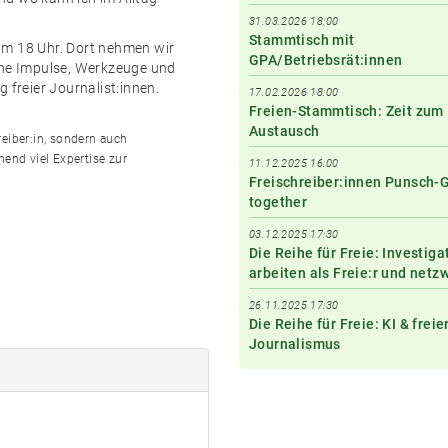
31.03.2026 18:00
Stammtisch mit
um 18 Uhr. Dort nehmen wir
GPA/Betriebsrät:innen
che Impulse, Werkzeuge und
 freier Journalist:innen.
17.02.2026 18:00
Freien-Stammtisch: Zeit zum
Austausch
reiber:in, sondern auch
end viel Expertise zur
11.12.2025 16:00
Freischreiber:innen Punsch-
together
03.12.2025 17:30
Die Reihe für Freie: Investiga
arbeiten als Freie:r und netz
26.11.2025 17:30
Die Reihe für Freie: KI & freie
Journalismus