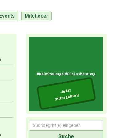
Events
Mitglieder
n
Jetzt
mitmachen!
Suchbegriff(e)
k
Suche