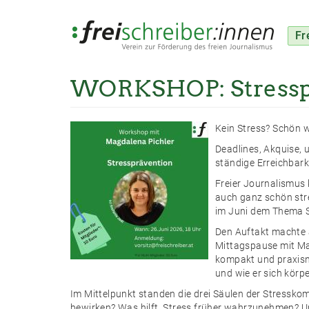
Fr
WORKSHOP: Stressp
Direkt
zum
Inhalt
Kein Stress? Schön w
Deadlines, Akquise, 
ständige Erreichbark
Freier Journalismus 
auch ganz schön str
im Juni dem Thema S
Den Auftakt machte 
Mittagspause mit Mag
kompakt und praxisn
und wie er sich körp
Im Mittelpunkt standen die drei Säulen der Stressko
bewirken? Was hilft, Stress früher wahrzunehmen? U