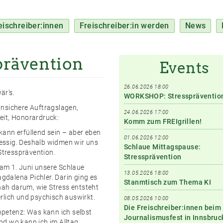
eischreiber:innen
Freischreiber:in werden
News
rävention
Events
26.06.2026 18:00
är’s.
WORKSHOP: Stresspräventio
unsichere Auftragslagen,
24.06.2026 17:00
eit, Honorardruck:
Komm zum FREIgrillen!
kann erfüllend sein – aber eben
01.06.2026 12:00
essig. Deshalb
widmen wir uns
Schlaue Mittagspause:
tressprävention.
Stressprävention
am 1. Juni unsere Schlaue
13.05.2026 18:00
dalena Pichler. Darin ging es
Stanmtisch zum Thema KI
ah darum, wie Stress entsteht
erlich und psychisch auswirkt.
08.05.2026 10:00
Die Freischreiber:innen beim
mpetenz: Was kann ich selbst
Journalismusfest in Innsbruc
nd wo kann ich im Alltag