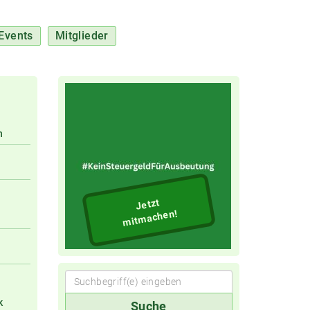
Events
Mitglieder
n
Jetzt
mitmachen!
Suchbegriff(e)
k
Suche