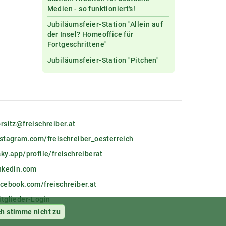
Medien - so funktioniert's!
Jubiläumsfeier-Station "Allein auf
der Insel? Homeoffice für
Fortgeschrittene"
Jubiläumsfeier-Station "Pitchen"
rsitz@freischreiber.at
nstagram.com/freischreiber_oesterreich
ky.app/profile/freischreiberat
inkedin.com
acebook.com/freischreiber.at
itglieder-Login
ch stimme nicht zu