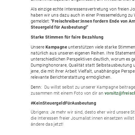
Als einzige echte Interessensvertretung von freien Jo
haben wir uns dazu auch in einer Pressemeldung zu
gemeldet:
"Freischreiber:innen fordern Ende von Arm
Steuergeld für Ausbeutung!"
Starke Stimmen für faire Bezahlung
Unsere
Kampagne
unterstützen viele starke Stimme
natürlich aus unseren eigenen Reihen. Ihre Stateme
unterschiedlichen Perspektiven deutlich, worum es ge
Dumpinghonorare, Qualität statt Selbstausbeutung 
jene, die mit ihrer Arbeit Vielfalt, unabhängige Persp
relevante Berichterstattung ermöglichen.
Denn:
Du willst selbst zu unserer Kampagne beitrag
zusammen mit einem Foto von dir an
vorsitz@freisc
#KeinSteuergeldFürAusbeutung
Übrigens: Je mehr wir sind, desto eher wird unsere 
die Interessen freier Journalist:innen einsetzen willst
ändere das jetzt!