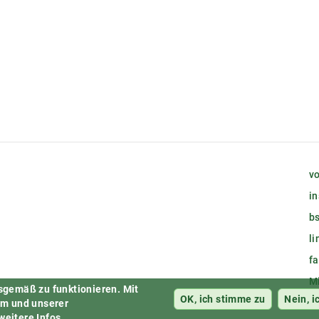
vo
i
bs
l
f
M
sgemäß zu funktionieren.
Mit
OK, ich stimme zu
Nein, i
em und unserer
 weitere Infos