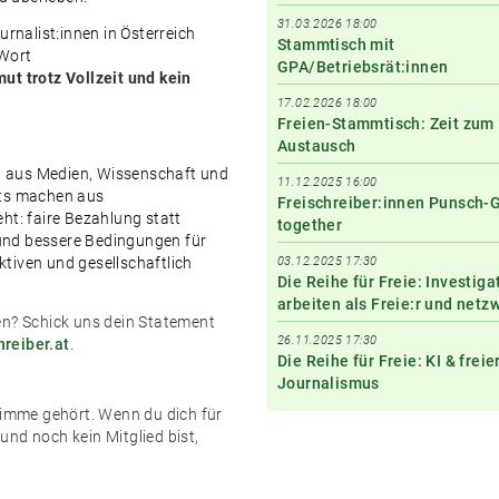
31.03.2026 18:00
urnalist:innen in Österreich
Stammtisch mit
 Wort
GPA/Betriebsrät:innen
ut trotz Vollzeit und kein
17.02.2026 18:00
Freien-Stammtisch: Zeit zum
Austausch
n aus Medien, Wissenschaft und
11.12.2025 16:00
nts machen aus
Freischreiber:innen Punsch-
ht: faire Bezahlung statt
together
und bessere Bedingungen für
ektiven und gesellschaftlich
03.12.2025 17:30
Die Reihe für Freie: Investiga
arbeiten als Freie:r und netz
en? Schick uns dein Statement
26.11.2025 17:30
hreiber.at
.
Die Reihe für Freie: KI & freie
Journalismus
Stimme gehört. Wenn du dich für
 und noch kein Mitglied bist,