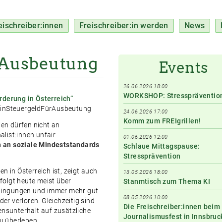
eischreiber:innen
Freischreiber:in werden
News
rAusbeutung
Events
26.06.2026 18:00
WORKSHOP: Stresspräventio
rderung in Österreich“
inSteuergeldFürAusbeutung
24.06.2026 17:00
Komm zum FREIgrillen!
dien dürfen nicht an
alist:innen unfair
01.06.2026 12:00
 an soziale Mindeststandards
Schlaue Mittagspause:
Stressprävention
en in Österreich ist, zeigt auch
13.05.2026 18:00
rfolgt heute meist über
Stanmtisch zum Thema KI
Bedingungen und immer mehr gut
08.05.2026 10:00
r verloren. Gleichzeitig sind
Die Freischreiber:innen beim
ensunterhalt auf zusätzliche
Journalismusfest in Innsbruc
u überleben.