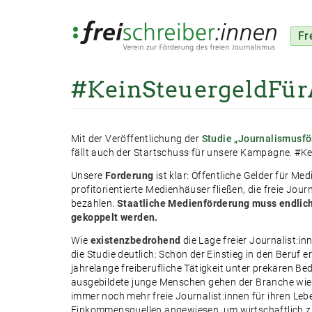
Fr
#KeinSteuergeldFü
Direkt
zum
Inhalt
Mit der Veröffentlichung der
Studie „Journalismusfö
fällt auch der Startschuss für unsere Kampagne.
#Ke
Unsere
Forderung
ist klar: Öffentliche Gelder für Me
profitorientierte Medienhäuser fließen, die freie Journ
bezahlen.
Staatliche Medienförderung muss endlich
gekoppelt werden.
Wie
existenzbedrohend
die Lage freier Journalist:inn
die Studie deutlich: Schon der Einstieg in den Beruf e
jahrelange freiberufliche Tätigkeit unter prekären 
ausgebildete junge Menschen gehen der Branche wiede
immer noch mehr freie Journalist:innen für ihren Leb
Einkommensquellen angewiesen, um wirtschaftlich z