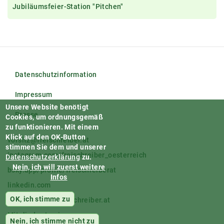
Jubiläumsfeier-Station "Pitchen"
Datenschutzinformation
Impressum
Unsere Website benötigt
Presse
Cookies, um ordnungsgemäß
zu funktionieren.
Mit einem
Klick auf den OK-Button
vorsitz@freischreiber.at
stimmen Sie dem und unserer
instagram.com/freischreiber_oesterreich
Datenschutzerklärung
zu.
Nein, ich will zuerst weitere
bsky.app/profile/freischreiberat
Infos
linkedin.com
OK, ich stimme zu
facebook.com/freischreiber.at
Mitglieder-Login
Nein, ich stimme nicht zu