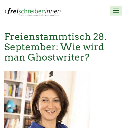
Toggl
naviga
Freienstammtisch 28.
Direkt
zum
September: Wie wird
Inhalt
man Ghostwriter?