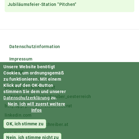
Jubiläumsfeier-Station "Pitchen"
Datenschutzinformation
Impressum
Unsere Website benötigt
Presse
Cookies, um ordnungsgemäß
zu funktionieren.
Mit einem
Klick auf den OK-Button
vorsitz@freischreiber.at
stimmen Sie dem und unserer
instagram.com/freischreiber_oesterreich
Datenschutzerklärung
zu.
Nein, ich will zuerst weitere
bsky.app/profile/freischreiberat
Infos
linkedin.com
OK, ich stimme zu
facebook.com/freischreiber.at
Mitglieder-Login
Nein, ich stimme nicht zu