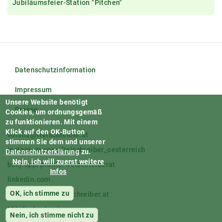
Jubiläumsfeier-Station "Pitchen"
Datenschutzinformation
Impressum
Unsere Website benötigt
Presse
Cookies, um ordnungsgemäß
zu funktionieren.
Mit einem
Klick auf den OK-Button
vorsitz@freischreiber.at
stimmen Sie dem und unserer
instagram.com/freischreiber_oesterreich
Datenschutzerklärung
zu.
Nein, ich will zuerst weitere
bsky.app/profile/freischreiberat
Infos
linkedin.com
OK, ich stimme zu
facebook.com/freischreiber.at
Mitglieder-Login
Nein, ich stimme nicht zu