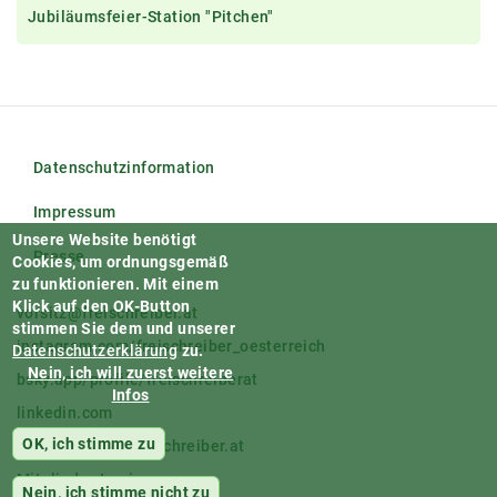
Jubiläumsfeier-Station "Pitchen"
Datenschutzinformation
Impressum
Unsere Website benötigt
Presse
Cookies, um ordnungsgemäß
zu funktionieren.
Mit einem
Klick auf den OK-Button
vorsitz@freischreiber.at
stimmen Sie dem und unserer
instagram.com/freischreiber_oesterreich
Datenschutzerklärung
zu.
Nein, ich will zuerst weitere
bsky.app/profile/freischreiberat
Infos
linkedin.com
OK, ich stimme zu
facebook.com/freischreiber.at
Mitglieder-Login
Nein, ich stimme nicht zu