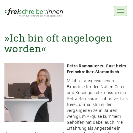
Toggl
naviga
»Ich bin oft angelogen
Direkt
zum
worden«
Inhalt
Petra Ramsauer zu Gast beim
Freischreiber-Stammtisch
Mit ihrer ausgewiesenen
Expertise für den Nahen Osten
und Krisengebiete musste sich
Petra Ramsauer in ihrer Zeit als
freie Journalistin in den
vergangenen zehn Jahren
wenig um Akquise kümmern.
Geholfen hat dabei auch ihre
Erfahrung als Angestellte in