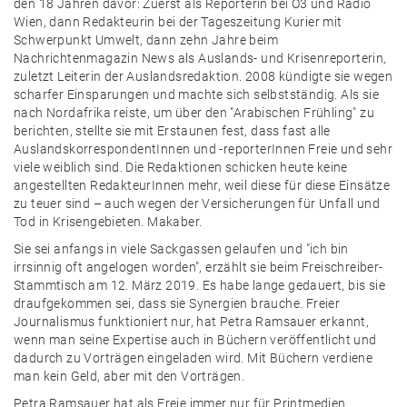
den 18 Jahren davor: Zuerst als Reporterin bei Ö3 und Radio
Wien, dann Redakteurin bei der Tageszeitung Kurier mit
Schwerpunkt Umwelt, dann zehn Jahre beim
Nachrichtenmagazin News als Auslands- und Krisenreporterin,
zuletzt Leiterin der Auslandsredaktion. 2008 kündigte sie wegen
scharfer Einsparungen und machte sich selbstständig. Als sie
nach Nordafrika reiste, um über den "Arabischen Frühling" zu
berichten, stellte sie mit Erstaunen fest, dass fast alle
AuslandskorrespondentInnen und -reporterInnen Freie und sehr
viele weiblich sind. Die Redaktionen schicken heute keine
angestellten RedakteurInnen mehr, weil diese für diese Einsätze
zu teuer sind – auch wegen der Versicherungen für Unfall und
Tod in Krisengebieten. Makaber.
Sie sei anfangs in viele Sackgassen gelaufen und "ich bin
irrsinnig oft angelogen worden", erzählt sie beim Freischreiber-
Stammtisch am 12. März 2019. Es habe lange gedauert, bis sie
draufgekommen sei, dass sie Synergien brauche. Freier
Journalismus funktioniert nur, hat Petra Ramsauer erkannt,
wenn man seine Expertise auch in Büchern veröffentlicht und
dadurch zu Vorträgen eingeladen wird. Mit Büchern verdiene
man kein Geld, aber mit den Vorträgen.
Petra Ramsauer hat als Freie immer nur für Printmedien