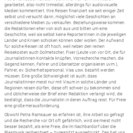
gearbeitet, also nicht trimedial, allerdings für audiovisuelle
Medien kommentiert. Ihre Reisen finanziert sie seit einiger Zeit
selbst und versucht dann, möglichst viele Geschichten an
verschiedene Medien zu verkaufen. Beziehungsweise kommen
die Redaktionen eher von sich aus und bitten um eine
Geschichte, weil sie selbst keine ReporterInnen in die jeweiligen
Länder und Krisen schicken können oder wollen. Der Aufwand
für solche Reisen ist oft hoch, weil neben den reinen
Reisekosten auch Dolmetscher, Fixer (Leute von vor Ort, die für
JournalistInnen Kontakte knüpfen, Vorrecherche machen, die
Gegend kennen, Fahrer und Übersetzer organisieren uvm.),
Fahrer, ev. Sicherheitspersonal, Visa usw. bezahlt werden
müssen. Eine große Schwierigkeit ist auch, dass
JournalistInnen meist nur mit Visum in solche Länder und
Regionen reisen dürfen, diese oft schwer zu bekommen sind
und üblicherweise der Brief einer Redaktion verlangt wird, die
bestätigt, dass die Journalistin in deren Auftrag reist. Für Freie
eine große Herausforderung.
Obwohl Petra Ramsauer so erfahren ist, ihre Arbeit so gefragt
und die Recherche vor Ort oft gefährlich, wird sie meist nicht
besser bezahlt, als eine Freie, die im Nachbardorf über die
Blasmusik recherchiert – zugespitzt ausgedrückt. Das hat uns