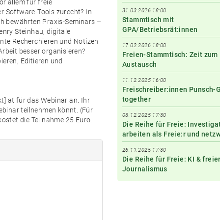
or allem für freie
31.03.2026 18:00
er Software-Tools zurecht? In
Stammtisch mit
ch bewährten Praxis-Seminars –
GPA/Betriebsrät:innen
enry Steinhau, digitale
iente Recherchieren und Notizen
17.02.2026 18:00
Arbeit besser organisieren?
Freien-Stammtisch: Zeit zum
ieren, Editieren und
Austausch
11.12.2025 16:00
Freischreiber:innen Punsch-
together
kt] at für das Webinar an. Ihr
binar teilnehmen könnt. (Für
03.12.2025 17:30
kostet die Teilnahme 25 Euro.
Die Reihe für Freie: Investiga
arbeiten als Freie:r und netz
26.11.2025 17:30
Die Reihe für Freie: KI & freie
Journalismus