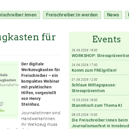
eischreiber:innen
Freischreiber:in werden
News
ugkasten für
Events
26.06.2026 18:00
WORKSHOP: Stresspräventio
Der digitale
24.06.2026 17:00
Werkzeugkasten für
Komm zum FREIgrillen!
Freischreiber – ein
01.06.2026 12:00
kompaktes Webinar
Schlaue Mittagspause:
mit praktischen
Stressprävention
Hilfen, vorgestellt
von Henry
13.05.2026 18:00
Steinhau.
Stanmtisch zum Thema KI
JournalistInnen sind
08.05.2026 10:00
HandwerkerInnen.
Die Freischreiber:innen beim
Ihr Werkzeug muss
Journalismusfest in Innsbruc