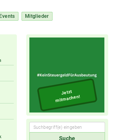
Events
Mitglieder
n
Jetzt
mitmachen!
Suchbegriff(e)
k
Suche