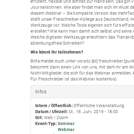
effizient, flexibel und schnell zur Hand sein. Das gilt v
JournalistInnen. Wie aber findet man sich im Wust d
diesem Webinar – die kompakte Version des mehrfa
stellt unser Freischreiber-Kollege aus Deutschland, H
Werkzeuge vor. Welche Tools eigenen sich fürs effiz
erstellen? Wie kann man damit sich selbst und seine 
Welche digitalen Werkzeuge erleichtern das Transkrib
ablenkungsfreie Schreiben?
Wie könnt ihr teilnehmen?
Bitte meldet euch unter vorsitz [ät] freischreiber [pun
bekommt dann einen Link von uns, mit dem ihr am We
Nicht-Mitglieder, die sich für das Webinar anmelden, 
Für Freischreiber ist das Webinar kostenlos).
Infos
Intern / Öffentlich:
Öffentliche Veranstaltung
Datum / Uhrzeit:
Di., 18. Juni. 2019 - 18:00
Ort:
Web / Zoom
Event-Typ:
Seminar
Webinar