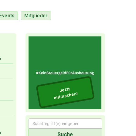
Events
Mitglieder
n
Jetzt
mitmachen!
Suchbegriff(e)
k
Suche