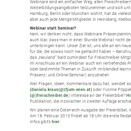
Webinare sind ein einfacher Weg, allen Freischreiber
Weiterbildungsangeboten teilzunehmen und sich unte
Hamburg, Berlin oder München wohnt, hat da viellei
aber auch jede Menge Mitglieder in Heinsberg, Melbo
Webinar statt Seminar?
Nein, wir denken nicht, dass Webinare Präsenzsemina
auch klar, dass man in einer Stunde Webinar nicht d
unterbringen kann. Unser Ziel ist, uns alle an ein n
für die, die sowas noch nie gemacht haben – Berüh
das „Neuland” bald zumindest für Freischreiber-Mitgli
im Anschluss an ein Webinar auch ein vertiefendes 
oder bestimmte Themen in Zukunft im blended learn
Präsenz- und Online-Seminar) anzubieten.
Wer Fragen, Ideen, Kommentare dazu hat, wendet sic
(daniela.kraus(@)fjum-wien.at)
oder Yvonne Pöppe
(@)freischreiber.de
) Interesse an der Freienbibel?
Hi
Publikation, die inzwischen in zweiter Auflage erschie
Wir planen eine Österreich-Ausgabe der Freienbibel, 
Am 18. Februar 2015 findet ab 18 Uhr die erste Reda
Infos gibt's
hier
.