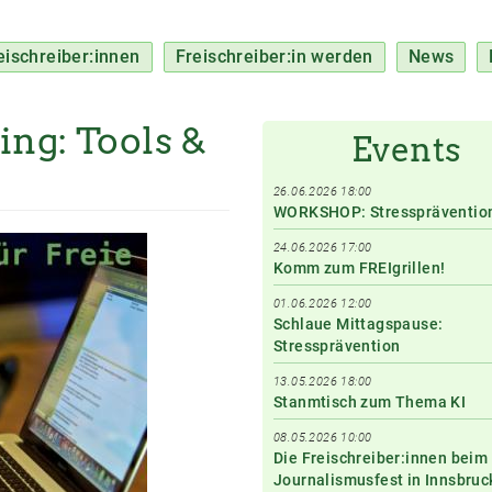
eischreiber:innen
Freischreiber:in werden
News
ing: Tools &
Events
26.06.2026 18:00
WORKSHOP: Stresspräventio
24.06.2026 17:00
Komm zum FREIgrillen!
01.06.2026 12:00
Schlaue Mittagspause:
Stressprävention
13.05.2026 18:00
Stanmtisch zum Thema KI
08.05.2026 10:00
Die Freischreiber:innen beim
Journalismusfest in Innsbruc