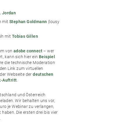
. Jordan
h mit
Stephan Goldmann
(lousy
16h mit
Tobias Gillen
aum von
adobe connect
– wer
t, kann sich hier ein
Beispiel
re die technische Moderation
en Link zum virtuellen
 der Webseite der
deutschen
-Auftritt
.
utschland und Österreich
eladen. Wir behalten uns vor,
uro je Webinar zu verlangen,
haben. Die ersten drei bis vier
.