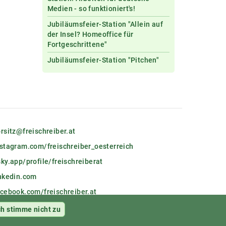
Medien - so funktioniert's!
Jubiläumsfeier-Station "Allein auf
der Insel? Homeoffice für
Fortgeschrittene"
Jubiläumsfeier-Station "Pitchen"
rsitz@freischreiber.at
nstagram.com/freischreiber_oesterreich
ky.app/profile/freischreiberat
inkedin.com
acebook.com/freischreiber.at
itglieder-Login
ch stimme nicht zu