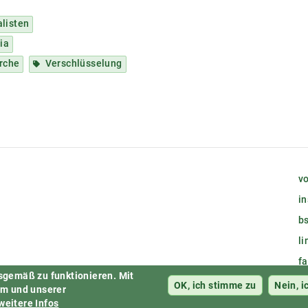
alisten
ia
rche
Verschlüsselung
vo
i
bs
l
f
sgemäß zu funktionieren.
Mit
M
OK, ich stimme zu
Nein, i
em und unserer
 weitere Infos