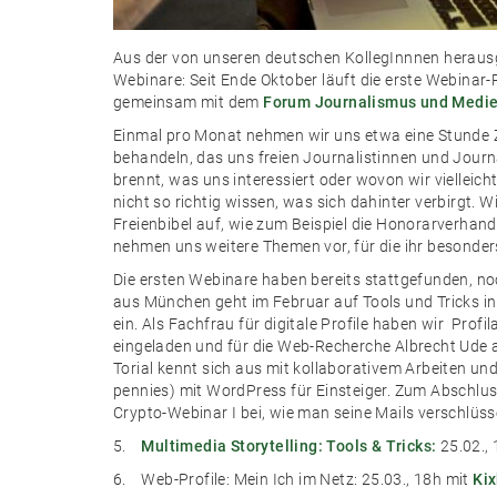
Aus der von unseren deutschen KollegInnnen hera
Webinare: Seit Ende Oktober läuft die erste Webinar-Re
gemeinsam mit dem
Forum Journalismus und Medie
Einmal pro Monat nehmen wir uns etwa eine Stunde 
behandeln, das uns freien Journalistinnen und Journ
brennt, was uns interessiert oder wovon wir vielleic
nicht so richtig wissen, was sich dahinter verbirgt. Wi
Freienbibel auf, wie zum Beispiel die Honorarverha
nehmen uns weitere Themen vor, für die ihr besonde
Die ersten Webinare haben bereits stattgefunden, 
aus München geht im Februar auf Tools und Tricks in
ein. Als Fachfrau für digitale Profile haben wir Prof
eingeladen und für die Web-Recherche Albrecht Ude 
Torial kennt sich aus mit kollaborativem Arbeiten u
pennies) mit WordPress für Einsteiger. Zum Abschluss
Crypto-Webinar I bei, wie man seine Mails verschlüsse
5.
Multimedia Storytelling: Tools & Tricks:
25.02.,
6. Web-Profile: Mein Ich im Netz: 25.03., 18h mit
Ki