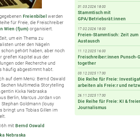
31.03.2026 18:00
Stammtisch mit
usgegebenen
Freienbibel
werden
GPA/Betriebsrät:innen
ihe für Freie, die Freischreiber
n Wien (fjum)
organisiert.
17.02.2026 18:00
Freien-Stammtisch: Zeit zum
Zeit, um ein Thema zu
Austausch
alisten unter den Nägeln
ht schon gehört haben, aber noch
11.12.2025 16:00
r greifen Kapitel aus der
Freischreiber:innen Punsch-
ndlungen oder Recherche und
together
rs häufig abgestimmt habt.
03.12.2025 17:30
noch auf dem Menü: Bernd Oswald
Die Reihe für Freie: Investiga
 Sachen Multimedia Storytelling
arbeiten als Freie:r und netz
ilagentin Kixka Nebraska
26.11.2025 17:30
aus Berlin, Marcus Jordan von
Die Reihe für Freie: KI & freie
nd Stephan Goldmann (lousy
Journalismus
 bringt uns Tobias Gillen im
lt.
 16h mit
Bernd Oswald
xka Nebraska