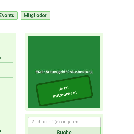
Events
Mitglieder
n
Jetzt
mitmachen!
Suchbegriff(e)
k
Suche