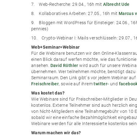
7. Web-Recherche: 29.04., 16h mit
Albrecht Ude
8. Kollaboratives Arbeiten: 27.05., 16h mit
Marcus v
9. Bloggen mit WordPress für Einsteiger: 24.06., 16
pennies)
10. Crypto-Webinar I: Mails verschlüsseln: 29.07., 
Web+Seminar=Webinar
Für die Webinare benutzen wir den Online-Klassenr
einen Blick darauf werfen möchte, wie das funktionier
ansehen.
David Röthler
wird auch für unsere Webina
übernehmen. Wer teilnehmen möchte, benötigt dazu d
Seminarraum. Den Link gibt´s vor jedem Webinar auf
Freischreiber
, sowie auf ihrem
twitter-
und
facebook
Was kostet das?
Wie Webinare sind für Freischreiber-Mitglieder in De
kostenlos. Externe Teilnehmer sind auch herzlich eing
von Nicht-Mitgliedern eine Teilnahmegebühr von 10 E
sobald wir eine einfache Bezahlmöglichkeit eingebaut 
Webinare werden für alle Interessierte kostenlos sein
Warum machen wir das?