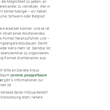
n die Möglichkeit zu geben, an
reinander zu vernetzen. Wer in
cht keinen Mangel – wir haben
urne, Schwerin oder Belgrad.
re ersetzen können. Und es ist
en Inhalt eines Wochenendes
eues Format heranzuführen und –
rungsängste abzubauen. Damit
eder keins mehr ist. Denkbar ist,
Präsenzseminar zu organisieren
ing-Format (Kombination aus
h bitte an Daniela Kraus
lbaum (
yvonne.poeppelbaum
er
gibt´s Informationen zur
nen ist.
Interesse daran mitzuarbeiten?
ktionssitzung statt, nähere