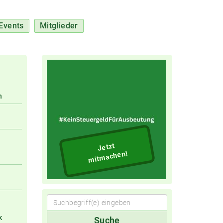
Events
Mitglieder
n
Jetzt
mitmachen!
Suchbegriff(e)
k
Suche