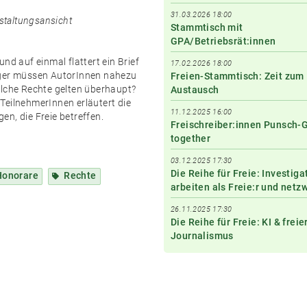
31.03.2026 18:00
staltungsansicht
Stammtisch mit
GPA/Betriebsrät:innen
nd auf einmal flattert ein Brief
17.02.2026 18:00
iger müssen AutorInnen nahezu
Freien-Stammtisch: Zeit zum
elche Rechte gelten überhaupt?
Austausch
TeilnehmerInnen erläutert die
11.12.2025 16:00
n, die Freie betreffen.
Freischreiber:innen Punsch-
together
03.12.2025 17:30
Die Reihe für Freie: Investiga
Honorare
Rechte
arbeiten als Freie:r und netz
26.11.2025 17:30
Die Reihe für Freie: KI & freie
Journalismus