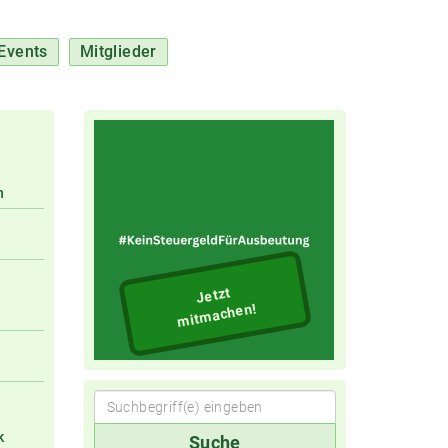
Events
Mitglieder
n
Jetzt
mitmachen!
Suchbegriff(e)
k
Suche