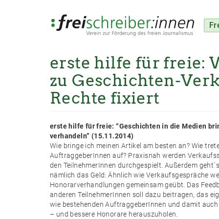
Fr
erste hilfe für freie
Direkt
zum
zu Geschichten-Ver
Inhalt
Rechte fixiert
erste hilfe für freie: “Geschichten in die Medien b
verhandeln” (15.11.2014)
Wie bringe ich meinen Artikel am besten an? Wie tre
AuftraggeberInnen auf? Praxisnah werden Verkaufssi
den TeilnehmerInnen durchgespielt. Außerdem geht´
nämlich das Geld: Ähnlich wie Verkaufsgespräche w
Honorarverhandlungen gemeinsam geübt. Das Feedba
anderen TeilnehmerInnen soll dazu beitragen, das e
wie bestehenden AuftraggeberInnen und damit auch 
– und bessere Honorare herauszuholen.