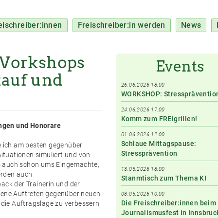
eischreiber:innen
Freischreiber:in werden
News
: Workshops
Events
kauf und
26.06.2026 18:00
WORKSHOP: Stresspräventio
24.06.2026 17:00
Komm zum FREIgrillen!
ringen und Honorare
01.06.2026 12:00
Schlaue Mittagspause:
te ich am besten gegenüber
Stressprävention
tuationen simuliert und von
s auch schon ums Eingemachte,
13.05.2026 18:00
erden auch
Stanmtisch zum Thema KI
ck der Trainerin und der
igene Auftreten gegenüber neuen
08.05.2026 10:00
Die Freischreiber:innen beim
die Auftragslage zu verbessern
Journalismusfest in Innsbruc