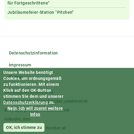
für Fortgeschrittene"
Jubiläumsfeier-Station "Pitchen"
Datenschutzinformation
Impressum
Unsere Website benötigt
Presse
Cookies, um ordnungsgemäß
zu funktionieren.
Mit einem
Klick auf den OK-Button
vorsitz@freischreiber.at
stimmen Sie dem und unserer
instagram.com/freischreiber_oesterreich
Datenschutzerklärung
zu.
Nein, ich will zuerst weitere
bsky.app/profile/freischreiberat
Infos
linkedin.com
OK, ich stimme zu
facebook.com/freischreiber.at