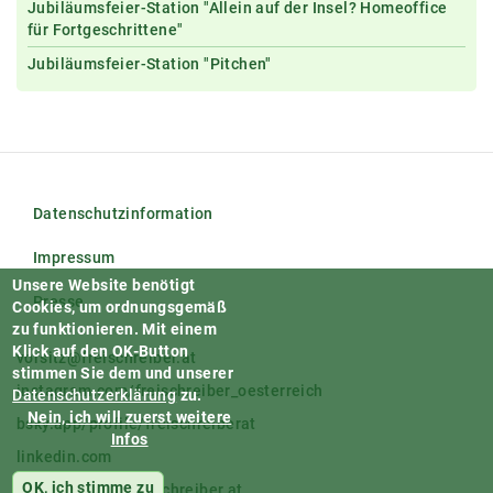
Jubiläumsfeier-Station "Allein auf der Insel? Homeoffice
für Fortgeschrittene"
Jubiläumsfeier-Station "Pitchen"
Datenschutzinformation
Impressum
Unsere Website benötigt
Presse
Cookies, um ordnungsgemäß
zu funktionieren.
Mit einem
Klick auf den OK-Button
vorsitz@freischreiber.at
stimmen Sie dem und unserer
instagram.com/freischreiber_oesterreich
Datenschutzerklärung
zu.
Nein, ich will zuerst weitere
bsky.app/profile/freischreiberat
Infos
linkedin.com
OK, ich stimme zu
facebook.com/freischreiber.at