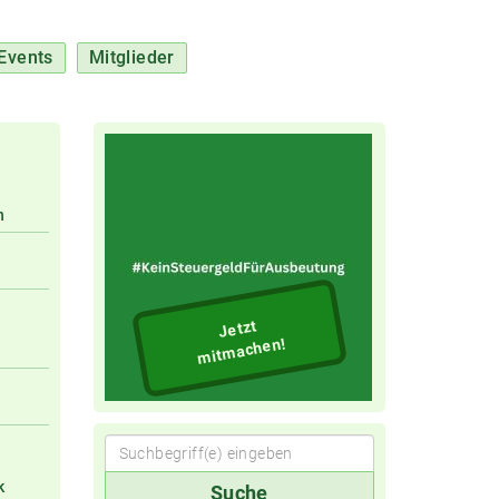
Events
Mitglieder
n
Jetzt
mitmachen!
Suchbegriff(e)
k
Suche