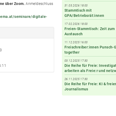
ine über Zoom.
Anmeldeschluss
31.03.2026 18:00
Stammtisch mit
GPA/Betriebsrät:innen
oema.at/seminare/digitale-
17.02.2026 18:00
Freien-Stammtisch: Zeit zum
Austausch
11.12.2025 16:00
Freischreiber:innen Punsch-
0
together
03.12.2025 17:30
4:11
Die Reihe für Freie: Investiga
arbeiten als Freie:r und netz
26.11.2025 17:30
Die Reihe für Freie: KI & freie
Journalismus