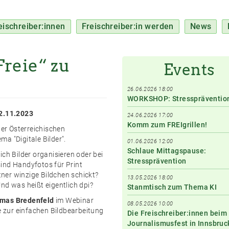
eischreiber:innen
Freischreiber:in werden
News
reie“ zu
Events
26.06.2026 18:00
WORKSHOP: Stresspräventio
2.11.2023
24.06.2026 17:00
Komm zum FREIgrillen!
der Österreichischen
a "Digitale Bilder".
01.06.2026 12:00
Schlaue Mittagspause:
ch Bilder organisieren oder bei
Stressprävention
ind Handyfotos für Print
ner winzige Bildchen schickt?
13.05.2026 18:00
nd was heißt eigentlich dpi?
Stanmtisch zum Thema KI
omas Bredenfeld
im Webinar
08.05.2026 10:00
 zur einfachen Bildbearbeitung
Die Freischreiber:innen beim
Journalismusfest in Innsbruc