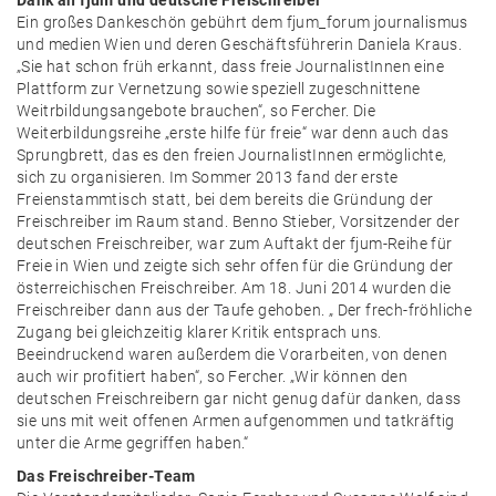
Dank an fjum und deutsche Freischreiber
Ein großes Dankeschön gebührt dem fjum_forum journalismus
und medien Wien und deren Geschäftsführerin Daniela Kraus.
„Sie hat schon früh erkannt, dass freie JournalistInnen eine
Plattform zur Vernetzung sowie speziell zugeschnittene
Weitrbildungsangebote brauchen“, so Fercher. Die
Weiterbildungsreihe „erste hilfe für freie“ war denn auch das
Sprungbrett, das es den freien JournalistInnen ermöglichte,
sich zu organisieren. Im Sommer 2013 fand der erste
Freienstammtisch statt, bei dem bereits die Gründung der
Freischreiber im Raum stand. Benno Stieber, Vorsitzender der
deutschen Freischreiber, war zum Auftakt der fjum-Reihe für
Freie in Wien und zeigte sich sehr offen für die Gründung der
österreichischen Freischreiber. Am 18. Juni 2014 wurden die
Freischreiber dann aus der Taufe gehoben. „ Der frech-fröhliche
Zugang bei gleichzeitig klarer Kritik entsprach uns.
Beeindruckend waren außerdem die Vorarbeiten, von denen
auch wir profitiert haben“, so Fercher. „Wir können den
deutschen Freischreibern gar nicht genug dafür danken, dass
sie uns mit weit offenen Armen aufgenommen und tatkräftig
unter die Arme gegriffen haben.“
Das Freischreiber-Team