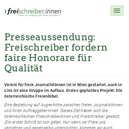
Toggl
naviga
Presseaussendung:
Direkt
zum
Freischreiber fordern
Inhalt
faire Honorare für
Qualität
Verein für freie JournalistInnen ist in Wien gestartet, auch in
Linz ist eine Gruppe im Aufbau. Erstes geplantes Projekt: Die
österreichische Freienbibel.
Eine Beziehung auf Augenhöhe zwischen freien JournalistInnen
und ihren AuftraggeberInnen: Dieses Ziel haben sich die
österreichischen Freischreiberinnen und Freischreiber gesetzt.
„Ein erster Schritt ist nun getan. Nur wenn wir Freie uns
vernetzen und gegenseitig unterstützen, kommen wir auch