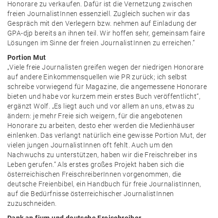
Honorare zu verkaufen. Dafür ist die Vernetzung zwischen
freien JournalistInnen essenziell. Zugleich suchen wir das
Gespräch mit den Verlegern bzw. nehmen auf Einladung der
GPA-djp bereits an ihnen teil. Wir hoffen sehr, gemeinsam faire
Lösungen im Sinne der freien JournalistInnen zu erreichen.“
Portion Mut
„Viele freie Journalisten greifen wegen der niedrigen Honorare
auf andere Einkommensquellen wie PR zurück; ich selbst
schreibe vorwiegend für Magazine, die angemessene Honorare
bieten und habe vor kurzem mein erstes Buch veröffentlicht“,
ergänzt Wolf. „Es liegt auch und vor allem an uns, etwas zu
ändern: je mehr Freie sich weigern, für die angebotenen
Honorare zu arbeiten, desto eher werden die Medienhäuser
einlenken. Das verlangt natürlich eine gewisse Portion Mut, der
vielen jungen JournalistInnen oft fehlt. Auch um den
Nachwuchs zu unterstützen, haben wir die Freischreiber ins
Leben gerufen.“ Als erstes großes Projekt haben sich die
österreichischen FreischreiberInnen vorgenommen, die
deutsche Freienbibel, ein Handbuch für freie JournalistInnen,
auf die Bedürfnisse österreichischer JournalistInnen
zuzuschneiden.