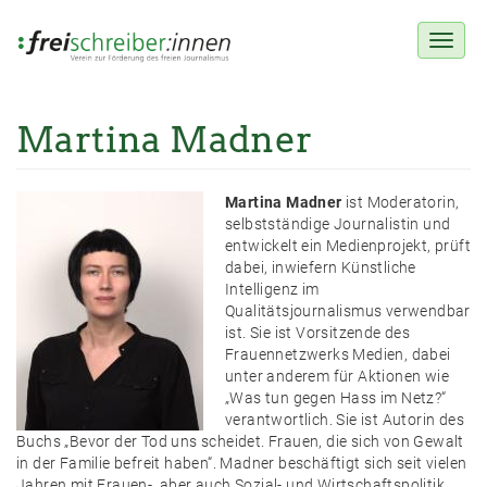
Toggl
naviga
Martina Madner
Direkt
zum
Inhalt
Martina Madner
ist Moderatorin,
selbstständige Journalistin und
entwickelt ein Medienprojekt, prüft
dabei, inwiefern Künstliche
Intelligenz im
Qualitätsjournalismus verwendbar
ist. Sie ist Vorsitzende des
Frauennetzwerks Medien, dabei
unter anderem für Aktionen wie
„Was tun gegen Hass im Netz?“
verantwortlich. Sie ist Autorin des
Buchs „Bevor der Tod uns scheidet. Frauen, die sich von Gewalt
in der Familie befreit haben“. Madner beschäftigt sich seit vielen
Jahren mit Frauen-, aber auch Sozial- und Wirtschaftspolitik