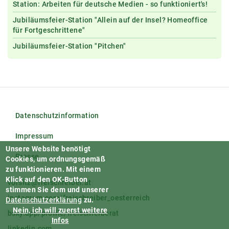
Station: Arbeiten für deutsche Medien - so funktioniert's!
Jubiläumsfeier-Station "Allein auf der Insel? Homeoffice
für Fortgeschrittene"
Jubiläumsfeier-Station "Pitchen"
Datenschutzinformation
Impressum
Unsere Website benötigt
Presse
Cookies, um ordnungsgemäß
zu funktionieren.
Mit einem
Klick auf den OK-Button
vorsitz@freischreiber.at
stimmen Sie dem und unserer
instagram.com/freischreiber_oesterreich
Datenschutzerklärung
zu.
Nein, ich will zuerst weitere
bsky.app/profile/freischreiberat
Infos
linkedin.com