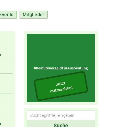
Events
Mitglieder
n
Jetzt
mitmachen!
Suchbegriff(e)
k
Suche