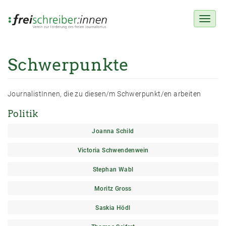
Toggl
naviga
Schwerpunkte
Direkt
zum
Inhalt
JournalistInnen, die zu diesen/m Schwerpunkt/en arbeiten
Politik
Joanna Schild
Victoria Schwendenwein
Stephan Wabl
Moritz Gross
Saskia Hödl