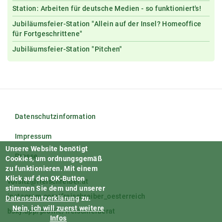
Station: Arbeiten für deutsche Medien - so funktioniert's!
Jubiläumsfeier-Station "Allein auf der Insel? Homeoffice
für Fortgeschrittene"
Jubiläumsfeier-Station "Pitchen"
Datenschutzinformation
Impressum
Unsere Website benötigt
Presse
Cookies, um ordnungsgemäß
zu funktionieren.
Mit einem
Klick auf den OK-Button
vorsitz@freischreiber.at
stimmen Sie dem und unserer
instagram.com/freischreiber_oesterreich
Datenschutzerklärung
zu.
Nein, ich will zuerst weitere
bsky.app/profile/freischreiberat
Infos