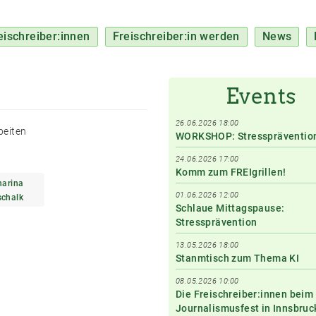
eischreiber:innen
Freischreiber:in werden
News
Events
26.06.2026 18:00
beiten
WORKSHOP: Stresspräventio
24.06.2026 17:00
Komm zum FREIgrillen!
harina
01.06.2026 12:00
schalk
Schlaue Mittagspause:
Stressprävention
13.05.2026 18:00
Stanmtisch zum Thema KI
08.05.2026 10:00
Die Freischreiber:innen beim
Journalismusfest in Innsbruc