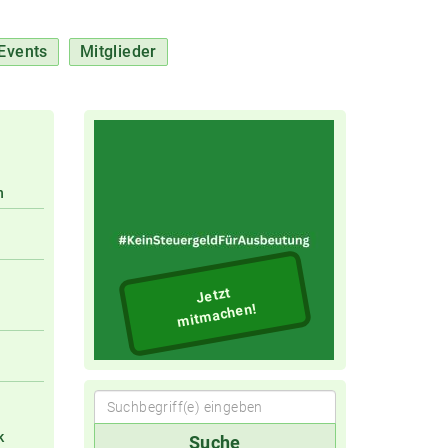
Events
Mitglieder
n
Jetzt
mitmachen!
Suchbegriff(e)
k
Suche