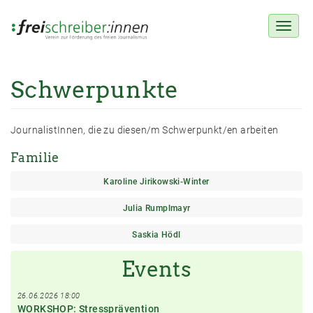
Toggl
naviga
Schwerpunkte
Direkt
zum
Inhalt
JournalistInnen, die zu diesen/m Schwerpunkt/en arbeiten
Familie
Karoline Jirikowski-Winter
Julia Rumplmayr
Saskia Hödl
Events
26.06.2026 18:00
WORKSHOP: Stressprävention