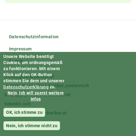
Datenschutzinformation
Impressum
Unsere Website benötigt
Presse
Cookies, um ordnungsgemäß
zu funktionieren.
Mit einem
Klick auf den OK-Button
vorsitz@freischreiber.at
stimmen Sie dem und unserer
instagram.com/freischreiber_oesterreich
Datenschutzerklärung
zu.
Nein, ich will zuerst weitere
bsky.app/profile/freischreiberat
Infos
linkedin.com
OK, ich stimme zu
facebook.com/freischreiber.at
Mitglieder-Login
Nein, ich stimme nicht zu