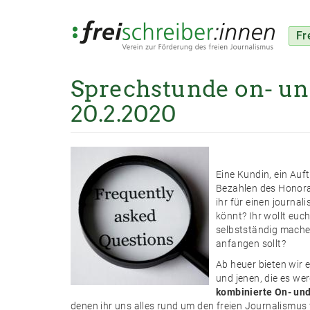
Fr
Sprechstunde on- un
Direkt
zum
20.2.2020
Inhalt
Eine Kundin, ein Auf
Bezahlen des Honorars
ihr für einen journal
könnt? Ihr wollt euch
selbstständig machen
anfangen sollt?
Ab heuer bieten wir 
und jenen, die es we
kombinierte On- un
denen ihr uns alles rund um den freien Journalismus