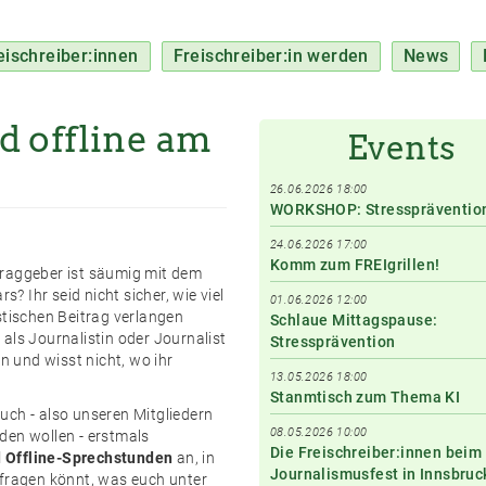
eischreiber:innen
Freischreiber:in werden
News
d offline am
Events
26.06.2026 18:00
WORKSHOP: Stresspräventio
24.06.2026 17:00
Komm zum FREIgrillen!
traggeber ist säumig mit dem
? Ihr seid nicht sicher, wie viel
01.06.2026 12:00
istischen Beitrag verlangen
Schlaue Mittagspause:
 als Journalistin oder Journalist
Stressprävention
 und wisst nicht, wo ihr
13.05.2026 18:00
Stanmtisch zum Thema KI
euch - also unseren Mitgliedern
08.05.2026 10:00
rden wollen - erstmals
Die Freischreiber:innen beim
d Offline-Sprechstunden
an, in
Journalismusfest in Innsbruc
 fragen könnt, was euch unter