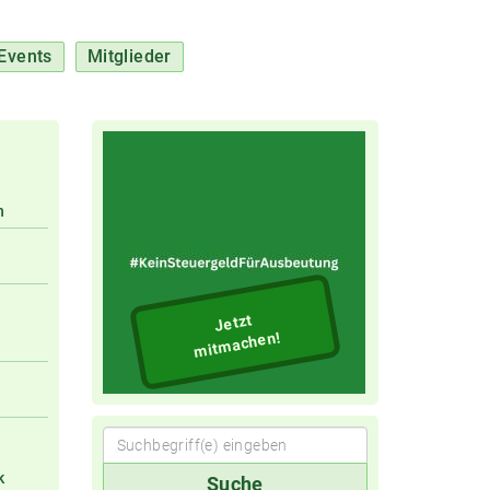
Events
Mitglieder
n
Jetzt
mitmachen!
Suchbegriff(e)
k
Suche