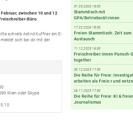
31.03.2026 18:00
Stammtisch mit
 Februar, zwischen 10 und 12
GPA/Betriebsrät:innen
Freischreiber-Büro
,
17.02.2026 18:00
Freien-Stammtisch: Zeit zum
tte schreib Astrid Kuffner ein E-
Austausch
meldet sich bei dir mit der
11.12.2025 16:00
Freischreiber:innen Punsch-
together
03.12.2025 17:30
Die Reihe für Freie: Investiga
arbeiten als Freie:r und netz
00
26.11.2025 17:30
1090 Wien oder Skype
Die Reihe für Freie: KI & freie
Journalismus
25:10