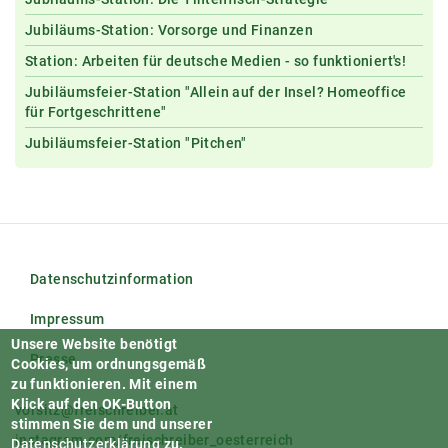
Jubiläums-Station: Vorsorge und Finanzen
Station: Arbeiten für deutsche Medien - so funktioniert's!
Jubiläumsfeier-Station "Allein auf der Insel? Homeoffice
für Fortgeschrittene"
Jubiläumsfeier-Station "Pitchen"
Datenschutzinformation
Impressum
Unsere Website benötigt
Presse
Cookies, um ordnungsgemäß
zu funktionieren.
Mit einem
Klick auf den OK-Button
vorsitz@freischreiber.at
stimmen Sie dem und unserer
instagram.com/freischreiber_oesterreich
Datenschutzerklärung
zu.