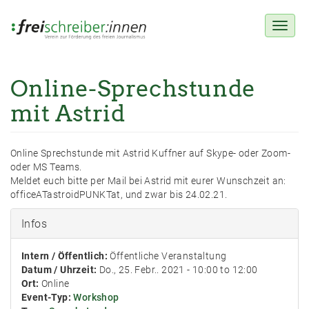
Toggl
naviga
Online-Sprechstunde
Direkt
zum
mit Astrid
Inhalt
Online Sprechstunde mit Astrid Kuffner auf Skype- oder Zoom-
oder MS Teams.
Meldet euch bitte per Mail bei Astrid mit eurer Wunschzeit an:
officeATastroidPUNKTat, und zwar bis 24.02.21.
Infos
Intern / Öffentlich:
Öffentliche Veranstaltung
Datum / Uhrzeit:
Do., 25. Febr.. 2021 -
10:00
to
12:00
Ort:
Online
Event-Typ:
Workshop