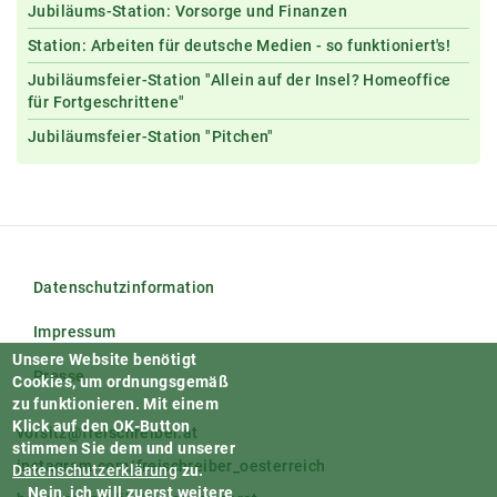
Jubiläums-Station: Vorsorge und Finanzen
Station: Arbeiten für deutsche Medien - so funktioniert's!
Jubiläumsfeier-Station "Allein auf der Insel? Homeoffice
für Fortgeschrittene"
Jubiläumsfeier-Station "Pitchen"
Datenschutzinformation
Impressum
Unsere Website benötigt
Presse
Cookies, um ordnungsgemäß
zu funktionieren.
Mit einem
Klick auf den OK-Button
vorsitz@freischreiber.at
stimmen Sie dem und unserer
instagram.com/freischreiber_oesterreich
Datenschutzerklärung
zu.
Nein, ich will zuerst weitere