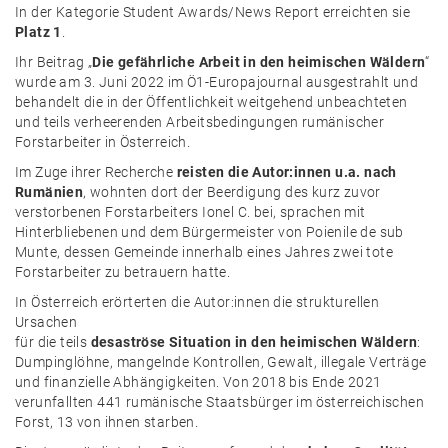
In der Kategorie Student Awards/News Report erreichten sie
Platz 1
.
Ihr Beitrag „
Die gefährliche Arbeit in den heimischen Wäldern
“
wurde am 3. Juni 2022 im Ö1-Europajournal ausgestrahlt und
behandelt die in der Öffentlichkeit weitgehend unbeachteten
und teils verheerenden Arbeitsbedingungen rumänischer
Forstarbeiter in Österreich.
Im Zuge ihrer Recherche
reisten die Autor:innen u.a. nach
Rumänien
, wohnten dort der Beerdigung des kurz zuvor
verstorbenen Forstarbeiters Ionel C. bei, sprachen mit
Hinterbliebenen und dem Bürgermeister von Poienile de sub
Munte, dessen Gemeinde innerhalb eines Jahres zwei tote
Forstarbeiter zu betrauern hatte.
In Österreich erörterten die Autor:innen die strukturellen
Ursachen
für die teils
desaströse Situation in den heimischen Wäldern
:
Dumpinglöhne, mangelnde Kontrollen, Gewalt, illegale Verträge
und finanzielle Abhängigkeiten. Von 2018 bis Ende 2021
verunfallten 441 rumänische Staatsbürger im österreichischen
Forst, 13 von ihnen starben.